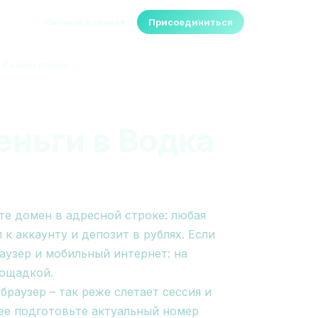
Личный кабинет
Присоединиться
 Casino online
еньги в Водка
те домен в адресной строке: любая
 к аккаунту и депозит в рублях. Если
аузер и мобильный интернет: на
лощадкой.
браузер – так реже слетает сессия и
ее подготовьте актуальный номер