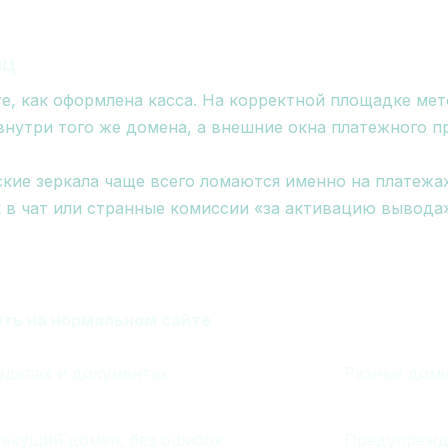
иц
е, как оформлена касса. На корректной площадке мет
внутри того же домена, а внешние окна платежного 
кие зеркала чаще всего ломаются именно на платежа
к в чат или странные комиссии «за активацию вывода»
еть на нормальном сайте
зделах и документах
Разные доме
текущий домен, без ошибок
Предупрежде