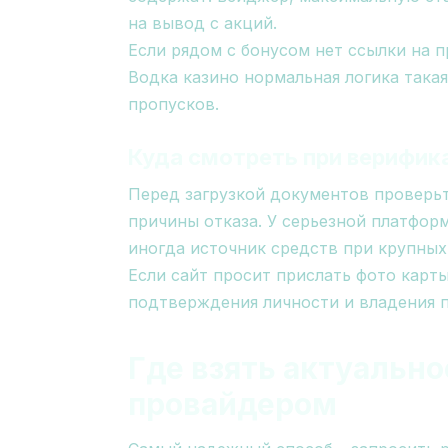
на вывод с акций.
Если рядом с бонусом нет ссылки на п
Водка казино нормальная логика така
пропусков.
Куда смотреть при верифик
Перед загрузкой документов проверьт
причины отказа. У серьезной платформ
иногда источник средств при крупных
Если сайт просит прислать фото карты
подтверждения личности и владения 
Где взять актуально
провайдером