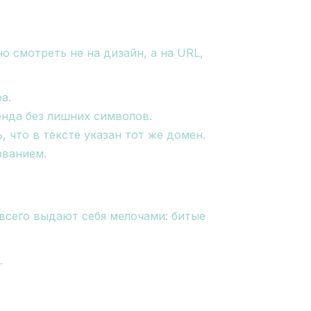
 смотреть не на дизайн, а на URL,
а.
енда без лишних символов.
 что в тексте указан тот же домен.
званием.
 всего выдают себя мелочами: битые
.