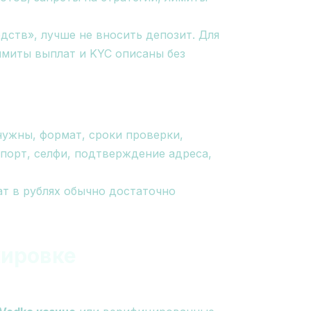
дств», лучше не вносить депозит. Для
имиты выплат и KYC описаны без
нужны, формат, сроки проверки,
спорт, селфи, подтверждение адреса,
ат в рублях обычно достаточно
кировке