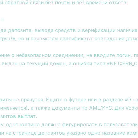
 обратной связи без почты и без времени ответа.
та
оде депозита, вывода средств и верификации наличи
ttps://», но и параметры сертификата: совпадение дом
ние о небезопасном соединении, не вводите логин, п
т выдан на текущий домен, а ошибки типа «NET::ER
иты не прячутся. Ищите в футере или в разделе «О н
именяется), а также документы по AML/KYC. Для Vodk
имитов выплат.
ь: одно юрлицо должно фигурировать в пользователь
и на странице депозитов указано одно название компа