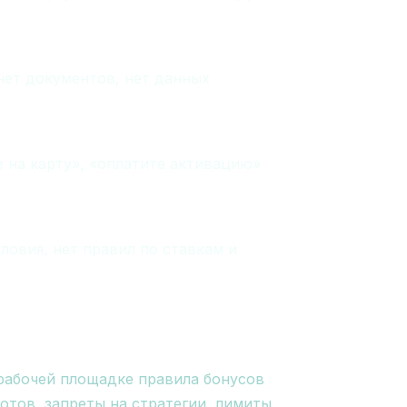
 нет документов, нет данных
 на карту», «оплатите активацию»
ловия, нет правил по ставкам и
рабочей площадке правила бонусов
отов, запреты на стратегии, лимиты