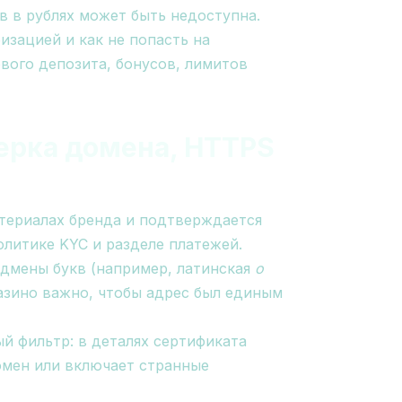
в в рублях может быть недоступна.
изацией и как не попасть на
вого депозита, бонусов, лимитов
ерка домена, HTTPS
атериалах бренда и подтверждается
олитике KYC и разделе платежей.
одмены букв (например, латинская
o
казино важно, чтобы адрес был единым
ый фильтр: в деталях сертификата
домен или включает странные