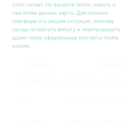
стоп-сигнал. Не вводите логин, пароль и
тем более данные карты. Для игровых
платформ это редкая ситуация, поэтому
проще потратить минуту и перепроверить
адрес через официальные контакты Vodka
казино.
Проверка
Что должно б
Адресная строка
Один домен на всех шагах
SSL
Действующий сертификат 
Сертификат
Домен в сертификате совп