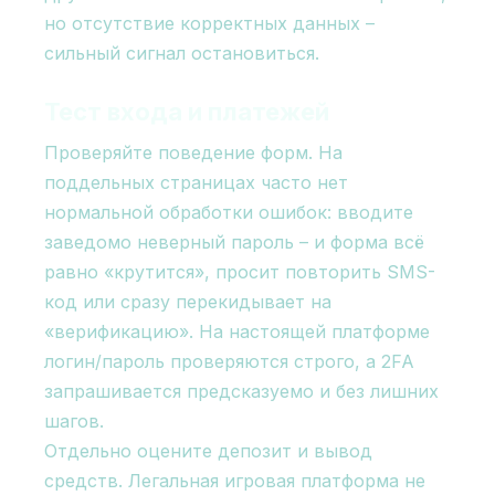
но отсутствие корректных данных –
сильный сигнал остановиться.
Тест входа и платежей
Проверяйте поведение форм. На
поддельных страницах часто нет
нормальной обработки ошибок: вводите
заведомо неверный пароль – и форма всё
равно «крутится», просит повторить SMS-
код или сразу перекидывает на
«верификацию». На настоящей платформе
логин/пароль проверяются строго, а 2FA
запрашивается предсказуемо и без лишних
шагов.
Отдельно оцените депозит и вывод
средств. Легальная игровая платформа не