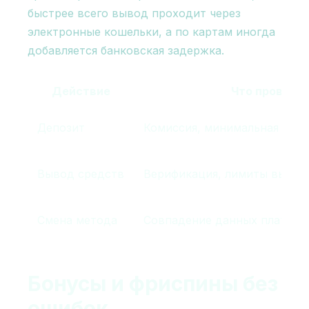
быстрее всего вывод проходит через
электронные кошельки, а по картам иногда
добавляется банковская задержка.
Действие
Что провери
Депозит
Комиссия, минимальная сум
Вывод средств
Верификация, лимиты выплат
Смена метода
Совпадение данных плательщ
Бонусы и фриспины без
ошибок