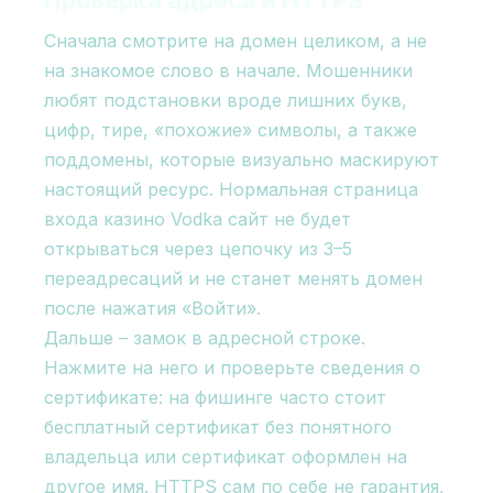
Проверка адреса и HTTPS
Сначала смотрите на домен целиком, а не
на знакомое слово в начале. Мошенники
любят подстановки вроде лишних букв,
цифр, тире, «похожие» символы, а также
поддомены, которые визуально маскируют
настоящий ресурс. Нормальная страница
входа казино Vodka сайт не будет
открываться через цепочку из 3–5
переадресаций и не станет менять домен
после нажатия «Войти».
Дальше – замок в адресной строке.
Нажмите на него и проверьте сведения о
сертификате: на фишинге часто стоит
бесплатный сертификат без понятного
владельца или сертификат оформлен на
другое имя. HTTPS сам по себе не гарантия,