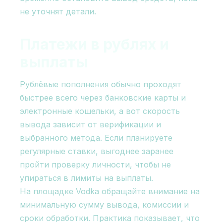
не уточнят детали.
Платежи в рублях и
выплаты
Рублёвые пополнения обычно проходят
быстрее всего через банковские карты и
электронные кошельки, а вот скорость
вывода зависит от верификации и
выбранного метода. Если планируете
регулярные ставки, выгоднее заранее
пройти проверку личности, чтобы не
упираться в лимиты на выплаты.
На площадке Vodka обращайте внимание на
минимальную сумму вывода, комиссии и
сроки обработки. Практика показывает, что