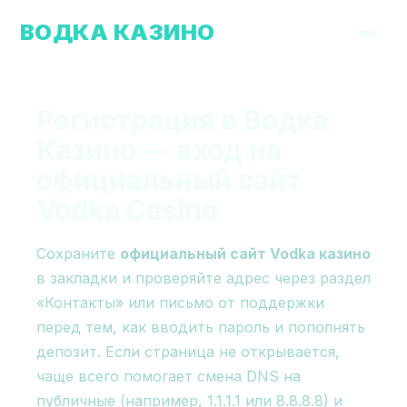
ВОДКА КАЗИНО
Регистрация в Водка
Казино — вход на
официальный сайт
Vodka Casino
Сохраните
официальный сайт Vodka казино
в закладки и проверяйте адрес через раздел
«Контакты» или письмо от поддержки
перед тем, как вводить пароль и пополнять
депозит. Если страница не открывается,
чаще всего помогает смена DNS на
публичные (например, 1.1.1.1 или 8.8.8.8) и