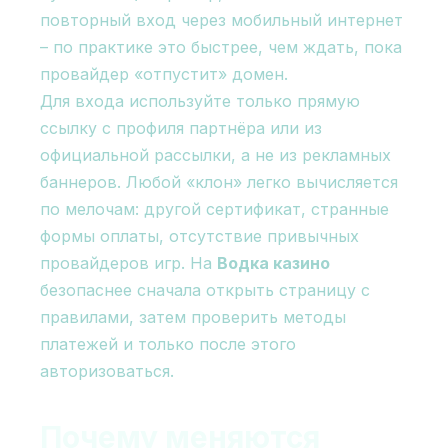
повторный вход через мобильный интернет
– по практике это быстрее, чем ждать, пока
провайдер «отпустит» домен.
Для входа используйте только прямую
ссылку с профиля партнёра или из
официальной рассылки, а не из рекламных
баннеров. Любой «клон» легко вычисляется
по мелочам: другой сертификат, странные
формы оплаты, отсутствие привычных
провайдеров игр. На
Водка казино
безопаснее сначала открыть страницу с
правилами, затем проверить методы
платежей и только после этого
авторизоваться.
Почему меняются