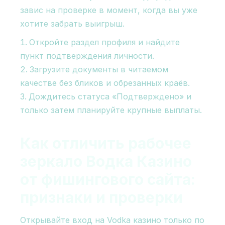
завис на проверке в момент, когда вы уже
хотите забрать выигрыш.
Откройте раздел профиля и найдите
пункт подтверждения личности.
Загрузите документы в читаемом
качестве без бликов и обрезанных краёв.
Дождитесь статуса «Подтверждено» и
только затем планируйте крупные выплаты.
Как отличить рабочее
зеркало Водка Казино
от фишингового сайта:
признаки и проверки
Открывайте вход на Vodka казино только по