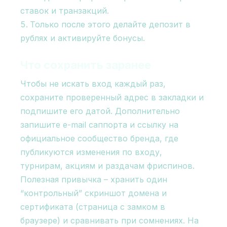
ставок и транзакций.
Только после этого делайте депозит в
рублях и активируйте бонусы.
Что сохранить заранее
Чтобы не искать вход каждый раз,
сохраните проверенный адрес в закладки и
подпишите его датой. Дополнительно
запишите e-mail саппорта и ссылку на
официальное сообщество бренда, где
публикуются изменения по входу,
турнирам, акциям и раздачам фриспинов.
Полезная привычка – хранить один
“контрольный” скриншот домена и
сертификата (страница с замком в
браузере) и сравнивать при сомнениях. На