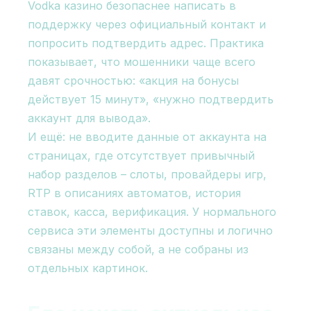
Vodka казино безопаснее написать в
поддержку через официальный контакт и
попросить подтвердить адрес. Практика
показывает, что мошенники чаще всего
давят срочностью: «акция на бонусы
действует 15 минут», «нужно подтвердить
аккаунт для вывода».
И ещё: не вводите данные от аккаунта на
страницах, где отсутствует привычный
набор разделов – слоты, провайдеры игр,
RTP в описаниях автоматов, история
ставок, касса, верификация. У нормального
сервиса эти элементы доступны и логично
связаны между собой, а не собраны из
отдельных картинок.