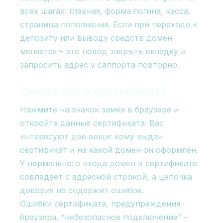
всех шагах: главная, форма логина, касса,
страница пополнения. Если при переходе к
депозиту или выводу средств домен
меняется – это повод закрыть вкладку и
запросить адрес у саппорта повторно.
Сверка SSL и сертификата
Нажмите на значок замка в браузере и
откройте данные сертификата. Вас
интересуют две вещи: кому выдан
сертификат и на какой домен он оформлен.
У нормального входа домен в сертификате
совпадает с адресной строкой, а цепочка
доверия не содержит ошибок.
Ошибки сертификата, предупреждения
браузера, “небезопасное подключение” –