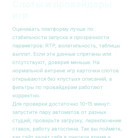
Слоты и провайдеры
игр
Оценивать платформу лучше по
стабильности запуска и прозрачности
параметров: RTP, волатильность, таблицы
выплат. Если эти данные спрятаны или
отсутствуют, доверия меньше. На
нормальной витрине игр карточки слотов
открываются без «пустых» описаний, а
фильтры по провайдерам работают
корректно.
Для проверки достаточно 10–15 минут:
запустите пару автоматов от разных
студий, проверьте загрузку, переключение
ставок, работу автоспина. Так вы поймёте,
как сайт ведёт себя в пиковое время и