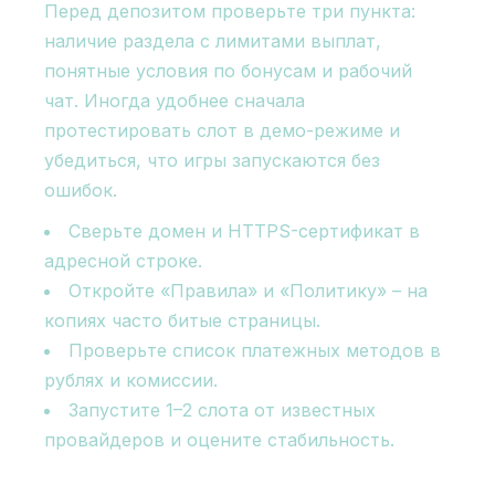
Перед депозитом проверьте три пункта:
наличие раздела с лимитами выплат,
понятные условия по бонусам и рабочий
чат. Иногда удобнее сначала
протестировать слот в демо-режиме и
убедиться, что игры запускаются без
ошибок.
Сверьте домен и HTTPS-сертификат в
адресной строке.
Откройте «Правила» и «Политику» – на
копиях часто битые страницы.
Проверьте список платежных методов в
рублях и комиссии.
Запустите 1–2 слота от известных
провайдеров и оцените стабильность.